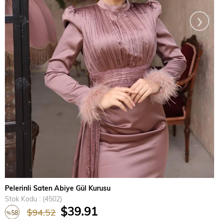
›
Pelerinli Saten Abiye Gül Kurusu
Stok Kodu
(4502)
$39.91
$94.52
58
%