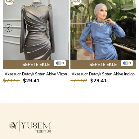
%60
%60
3
3
SEPETE EKLE
SEPETE EKLE
Aksesuar Detaylı Saten Abiye Vizon
Aksesuar Detaylı Saten Abiye İndigo
$73.52
$29.41
$73.52
$29.41