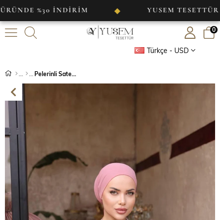
%30 İNDİRİM
YUSEM TESETTÜR
◆
◆
0
Türkçe - USD
Pelerinli Saten Abiye Gül Kurusu