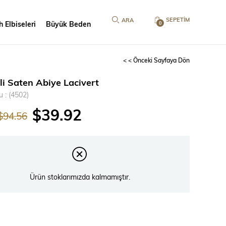
SEPETIM
 Elbiseleri
Büyük Beden
0
< < Önceki Sayfaya Dön
li Saten Abiye Lacivert
u
(4502)
$39.92
$94.56
Ürün stoklarımızda kalmamıştır.