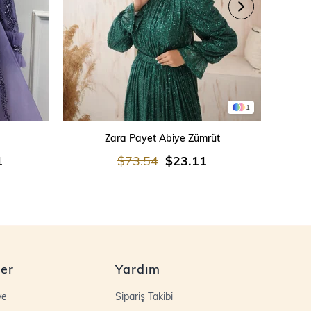
1
SEPETE EKLE
Zara Payet Abiye Zümrüt
İşleme
1
$73.54
$23.11
ler
Yardım
ye
Sipariş Takibi