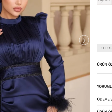
›
SORULA
ÜRÜN ÖZ
YORUML
ÖDEME 
ÜRÜN ÖN