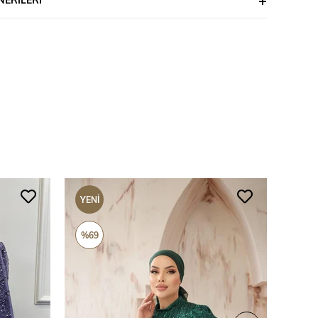
YENI
YENI
ÜRÜN
ÜRÜ
%69
%69