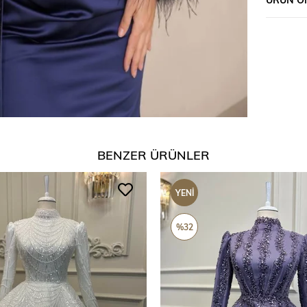
BENZER ÜRÜNLER
YENI
ÜRÜN
%32