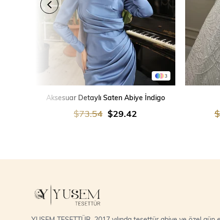
3
SEPETE EKLE
Aksesuar Detaylı Saten Abiye İndigo
$73.54
$29.42
$
YUSEM TESETTÜR, 2017 yılında tesettür abiye ve özel gün el