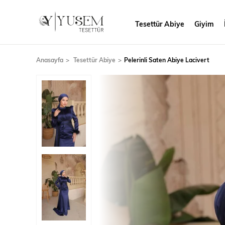
Tesettür Abiye
Giyim
Anasayfa
Tesettür Abiye
Pelerinli Saten Abiye Lacivert