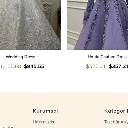
SEPETE EKLE
SEPETE EKLE
Wedding Dress
Haute Couture Dress
1,155.68
$945.55
$525.31
$357.2
Kurumsal
Kategori
Hakkımızda
Tesettür Abi
biselerini