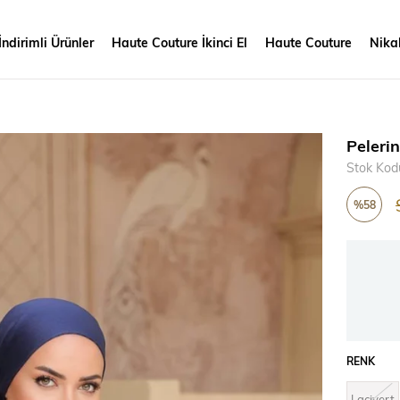
İndirimli Ürünler
Haute Couture İkinci El
Haute Couture
Nikah
Pelerin
Stok Kod
%
58
İndirim
RENK
Lacivert