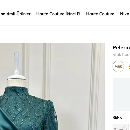
İndirimli Ürünler
Haute Couture İkinci El
Haute Couture
Nikah
Peleri
Stok Kod
%
60
İndirim
RENK
Zümrüt