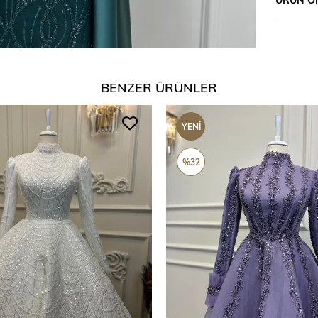
BENZER ÜRÜNLER
YENI
ÜRÜN
%32