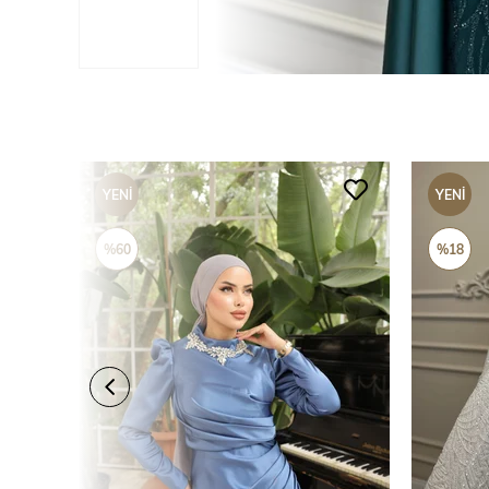
YENI
YENI
ÜRÜN
ÜRÜN
%60
%18