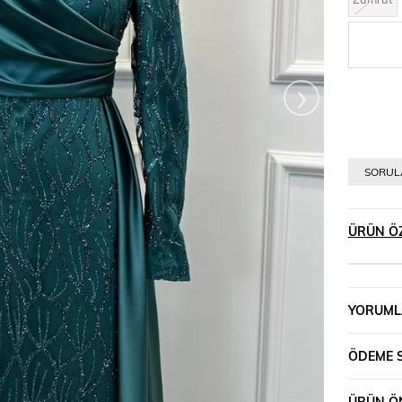
›
SORULA
ÜRÜN ÖZ
YORUML
ÖDEME 
ÜRÜN ÖN