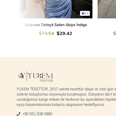
3
SEPETE EKLE
Aksesuar Detaylı Saten Abiye İndigo
$73.54
$29.42
$
YUSEM TESETTÜR, 2017 yılında tesettür abiye ve özel gün el
sizlerle buluşturma vizyonuyla kurulmuştur. Dünyanın dört bi
sunduğumuz kargo imkanı ile herkesin bu ayrıcalıktan fayda
eşsiz tasarımlarımıza kolayca ulaşmasını hedefliyoruz.
+90 551 938 0985