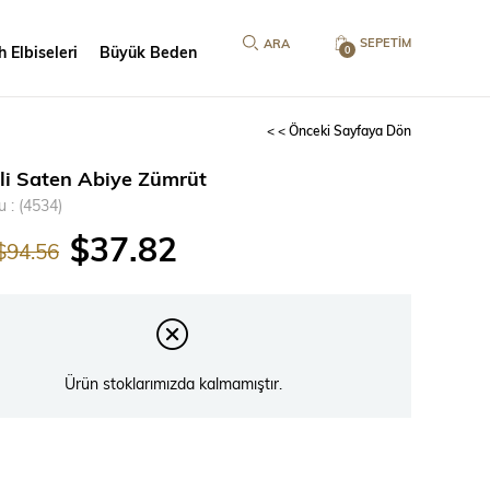
SEPETIM
 Elbiseleri
Büyük Beden
0
< < Önceki Sayfaya Dön
nli Saten Abiye Zümrüt
u
(4534)
$37.82
$94.56
Ürün stoklarımızda kalmamıştır.