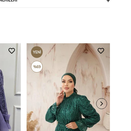
YENI
YENI
ÜRÜN
ÜRÜ
%69
%69