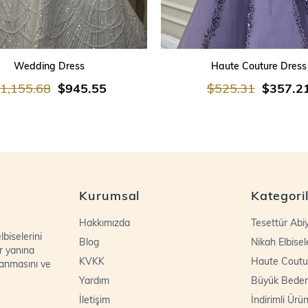
SEPETE EKLE
SEPETE EKLE
Wedding Dress
Haute Couture Dress
1,155.68
$945.55
$525.31
$357.2
Kurumsal
Kategori
Hakkımızda
Tesettür Abi
biselerini
Blog
Nikah Elbisel
r yanına
KVKK
Haute Coutu
lanmasını ve
Yardım
Büyük Bede
İletişim
İndirimli Ürün