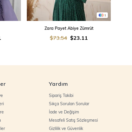
1
SEPETE EKLE
Zara Payet Abiye Zümrüt
İşleme
1
$73.54
$23.11
ler
Yardım
ye
Sipariş Takibi
eri
Sıkça Sorulan Sorular
re
İade ve Değişim
n
Mesafeli Satış Sözleşmesi
ler
Gizlilik ve Güvenlik