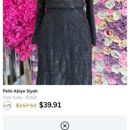
›
Pelin Abiye Siyah
Stok Kodu
(5162)
$39.91
$157.53
75
%
İndirim