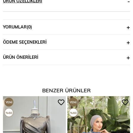
ÜRÜN ÖZELLIKLERI
YORUMLAR
(0)
ÖDEME SEÇENEKLERI
ÜRÜN ÖNERILERI
BENZER ÜRÜNLER
YENI
YENI
ÜRÜN
ÜRÜN
%60
%60