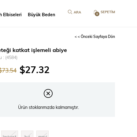
SEPETIM
 Elbiseleri
Büyük Beden
0
< < Önceki Sayfaya Dön
teği katkat işlemeli abiye
u
(4584)
$27.32
$73.54
Ürün stoklarımızda kalmamıştır.
lacivert
bej
mavi