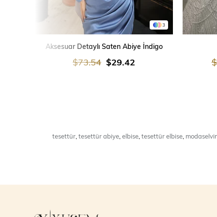
3
SEPETE EKLE
Aksesuar Detaylı Saten Abiye İndigo
$73.54
$29.42
$
tesettür
,
tesettür abiye
,
elbise
,
tesettür elbise
,
modaselvi