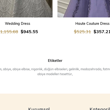
SEPETE EKLE
SEPETE EKLE
Wedding Dress
Haute Couture Dress
1,155.68
$945.55
$525.31
$357.2
Etiketler
m
,
abiye
,
abiye elbise
,
nişanlık
,
düğün elbiseleri
,
gelinlik
,
modazehrada
,
fatma
abiye modelleri tesettür
,
Kurumsal
Kategori