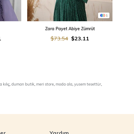
1
SEPETE EKLE
Zara Payet Abiye Zümrüt
İşleme
1
$73.54
$23.11
 kılıç
,
duman butik
,
meri store
,
moda ala
,
yusem tesettür
,
ler
Yardım