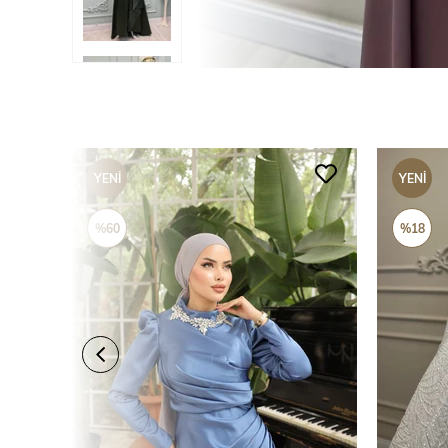
YENI
YENI
ÜRÜN
ÜRÜN
%60
%18