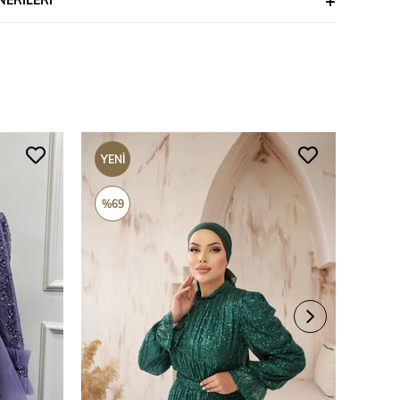
YENI
YENI
ÜRÜN
ÜRÜ
%69
%69