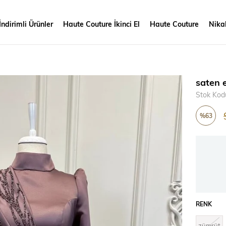
İndirimli Ürünler
Haute Couture İkinci El
Haute Couture
Nikah
saten e
Stok Kod
%
63
İndirim
RENK
zümrüt