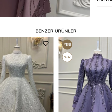
BENZER ÜRÜNLER
YENI
ÜRÜN
%32