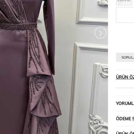
›
SORULA
ÜRÜN ÖZ
YORUML
ÖDEME 
ÜRÜN ÖN