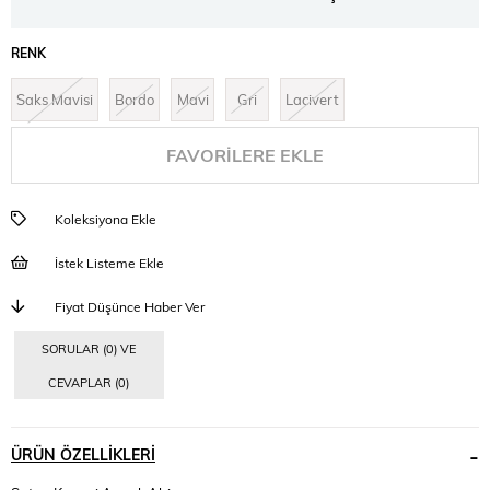
RENK
Saks Mavisi
Bordo
Mavi
Gri
Lacivert
FAVORILERE EKLE
Koleksiyona Ekle
İstek Listeme Ekle
Fiyat Düşünce Haber Ver
SORULAR (0) VE
CEVAPLAR (0)
ÜRÜN ÖZELLIKLERI