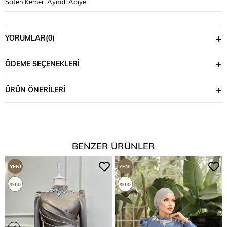
Saten Kemeri Aynalı Abiye
YORUMLAR
(0)
ÖDEME SEÇENEKLERI
ÜRÜN ÖNERILERI
BENZER ÜRÜNLER
YENI
YENI
ÜRÜN
ÜRÜN
%60
%60