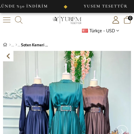
0 İNDİRİM
YUSEM TESETTÜR
◆
◆
0
Türkçe - USD
Saten Kemeri Aynalı Abiye
›