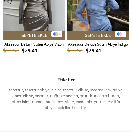
3
3
SEPETE EKLE
SEPETE EKLE
Aksesuar Detaylı Saten Abiye Vizon
Aksesuar Detaylı Saten Abiye İndigo
$73.52
$29.41
$73.52
$29.41
Etiketler
tesettür
,
tesettür abiye
,
elbise
,
tesettür elbise
,
modaselvim
,
abiye
,
abiye elbise
,
nişanlık
,
düğün elbiseleri
,
gelinlik
,
modazehrada
,
fatma kılıç
,
,
duman butik
,
meri store
,
moda ala
,
yusem tesettür
,
abiye modelleri tesettür
,