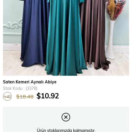
Saten Kemeri Aynalı Abiye
Stok Kodu
(3378)
$10.92
$18.48
41
%
İndirim
Ürün stoklarımızda kalmamıştır.