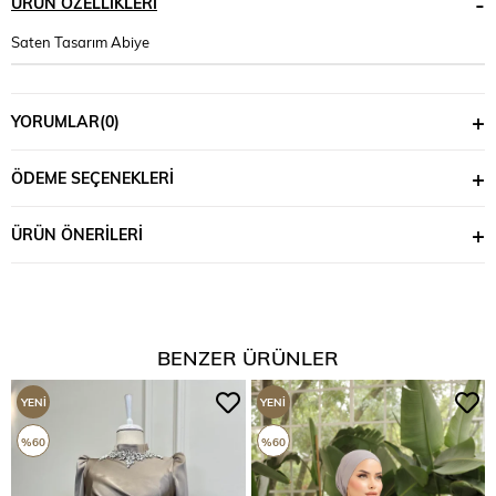
ÜRÜN ÖZELLIKLERI
Saten Tasarım Abiye
YORUMLAR
(0)
ÖDEME SEÇENEKLERI
ÜRÜN ÖNERILERI
BENZER ÜRÜNLER
YENI
YENI
ÜRÜN
ÜRÜN
%60
%60