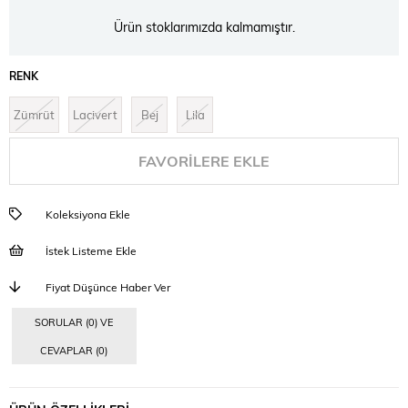
Ürün stoklarımızda kalmamıştır.
RENK
Zümrüt
Lacivert
Bej
Lila
FAVORILERE EKLE
Koleksiyona Ekle
İstek Listeme Ekle
Fiyat Düşünce Haber Ver
SORULAR (0) VE
CEVAPLAR (0)