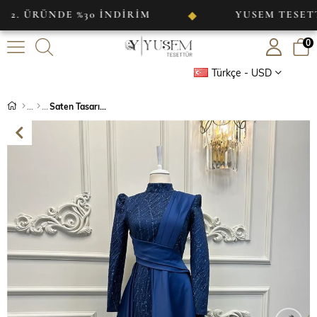
NDE %30 İNDİRİM
YUSEM TESETTÜR
◆
0
Türkçe - USD
Saten Tasarım Abiye