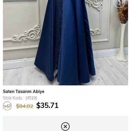
›
Saten Tasarım Abiye
Stok Kodu
(4518)
$35.71
$84.02
57
%
İndirim