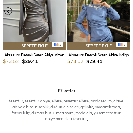
3
3
SEPETE EKLE
SEPETE EKLE
Aksesuar Detaylı Saten Abiye Vizon
Aksesuar Detaylı Saten Abiye İndigo
$73.52
$29.41
$73.52
$29.41
Etiketler
tesettür
,
tesettür abiye
,
elbise
,
tesettür elbise
,
modaselvim
,
abiye
,
abiye elbise
,
nişanlık
,
düğün elbiseleri
,
gelinlik
,
modazehrada
,
fatma kılıç
,
duman butik
,
meri store
,
moda ala
,
yusem tesettür
,
abiye modelleri tesettür
,