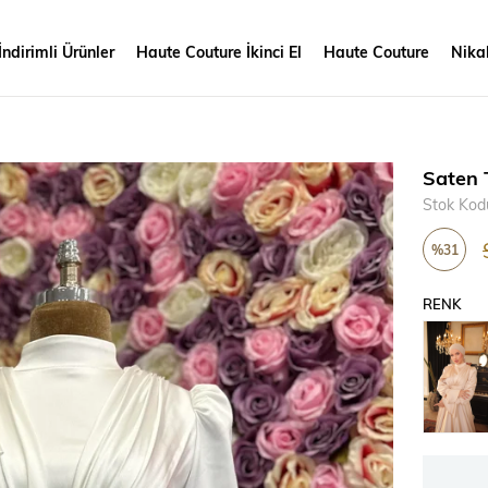
İndirimli Ürünler
Haute Couture İkinci El
Haute Couture
Nikah
Saten 
Stok Kod
%
31
İndirim
RENK