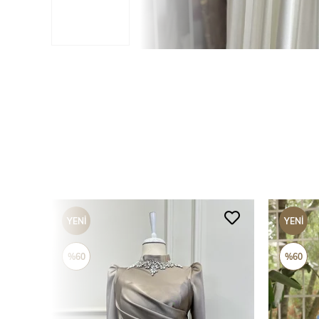
YENI
YENI
ÜRÜN
ÜRÜN
%60
%60