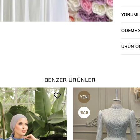
YORUML
ÖDEME 
ÜRÜN ÖN
BENZER ÜRÜNLER
YENI
ÜRÜN
%18