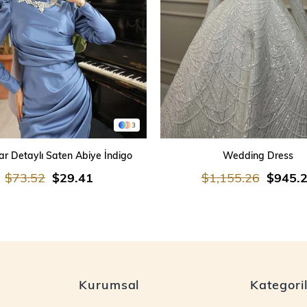
3
SEPETE EKLE
SEPETE EKLE
r Detaylı Saten Abiye İndigo
Wedding Dress
$73.52
$29.41
$1,155.26
$945.
Kurumsal
Kategori