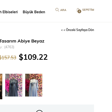
SEPETIM
 Elbiseleri
Büyük Beden
0
< < Önceki Sayfaya Dön
Tasarım Abiye Beyaz
u
(4763)
$109.22
$157.53