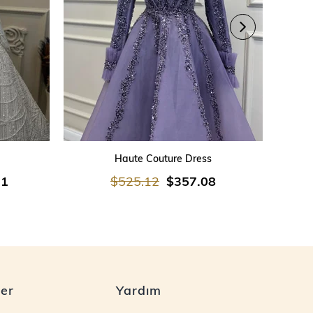
SEPETE EKLE
Haute Couture Dress
21
$525.12
$357.08
ler
Yardım