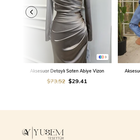
3
SEPETE EKLE
Aksesuar Detaylı Saten Abiye Vizon
Aksesua
$73.52
$29.41