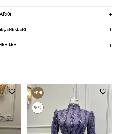
AR
(0)
SEÇENEKLERI
ERILERI
YENI
YENI
ÜRÜN
ÜRÜ
%32
%69