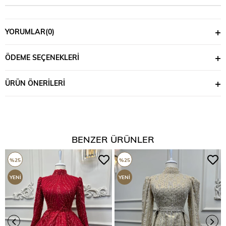
YORUMLAR
(0)
ÖDEME SEÇENEKLERI
ÜRÜN ÖNERILERI
BENZER ÜRÜNLER
%25
%25
YENI
YENI
ÜRÜN
ÜRÜN