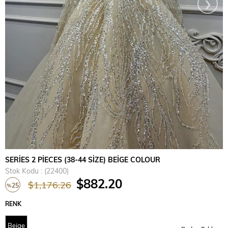
›
SERİES 2 PİECES (38-44 SİZE) BEİGE COLOUR
Stok Kodu
(22400)
$882.20
$1,176.26
25
%
İndirim
RENK
Beige