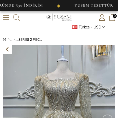
%30 İNDİRİM
YUSEM TESETTÜR
◆
◆
0
Türkçe - USD
SERİES 2 PİECES (38-44 SİZE) BEİGE COLOUR