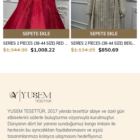
SEPETE EKLE
SEPETE EKLE
SERİES 2 PİECES (38-44 SİZE) RED COLOUR
SERİES 2 PİECES (38-44 SİZE) BEİGE COLOUR
$1,344.30
$1,008.22
$1,134.25
$850.69
YUSEM TESETTÜR, 2017 yılında tesettür abiye ve özel gün
elbiselerini sizlerle buluşturma vizyonuyla kurulmuştur.
Dünyanın dört bir yanına sunduğumuz kargo imkanı ile
herkesin bu ayrıcalıktan faydalanmasını ve eşsiz
tasarımlarımıza kolayca ulaşmasını hedefliyoruz.