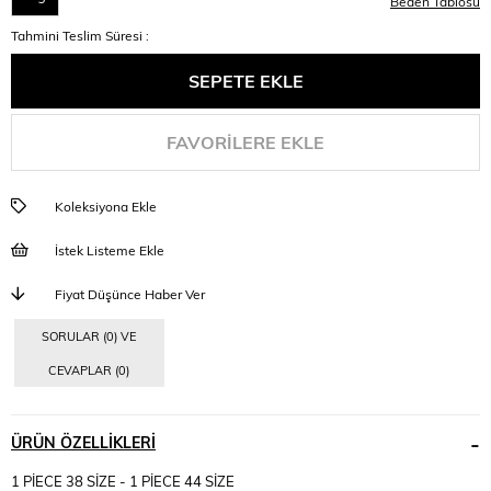
Beden Tablosu
Tahmini Teslim Süresi
:
FAVORILERE EKLE
Koleksiyona Ekle
İstek Listeme Ekle
Fiyat Düşünce Haber Ver
SORULAR (0) VE
CEVAPLAR (0)
ÜRÜN ÖZELLIKLERI
1 PİECE 38 SİZE - 1 PİECE 44 SİZE