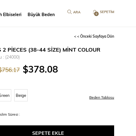
SEPETIM
 Elbiseleri
Büyük Beden
0
< < Önceki Sayfaya Dön
 2 PİECES (38-44 SİZE) MİNT COLOUR
u
(24000)
$378.08
$756.17
Green
Beige
Beden Tablosu
slim Süresi
: