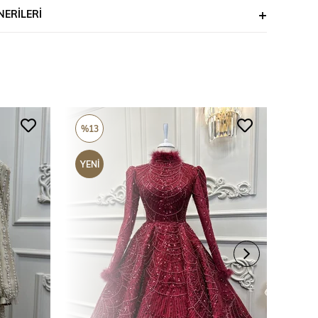
ERILERI
%13
%25
YENI
YENI
ÜRÜN
ÜRÜ