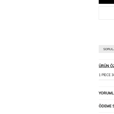
SORULA
ÜRÜN ÖZ
1 PİECE 3
YORUML
ÖDEME 