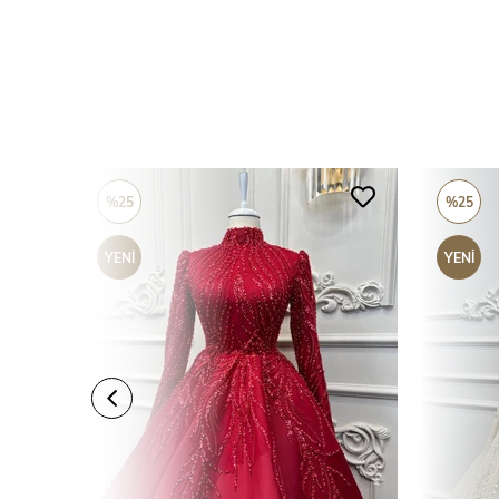
%25
%25
YENI
YENI
ÜRÜN
ÜRÜN