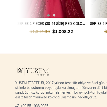
SEPETE EKLE
SERİES 2 PİECES (38-44 SİZE) RED COLOUR
$1,344.30
$1,008.22
$
YUSEM TESETTÜR, 2017 yılında tesettür abiye ve özel gün el
sizlerle buluşturma vizyonuyla kurulmuştur. Dünyanın dört bi
sunduğumuz kargo imkanı ile herkesin bu ayrıcalıktan fayda
eşsiz tasarımlarımıza kolayca ulaşmasını hedefliyoruz.
+90 551 938 0985