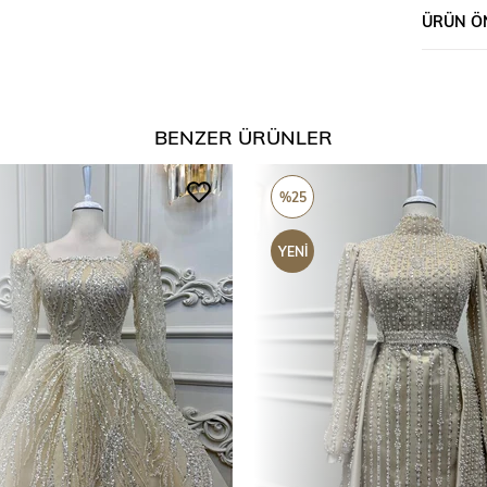
ÜRÜN ÖN
BENZER ÜRÜNLER
%25
YENI
ÜRÜN