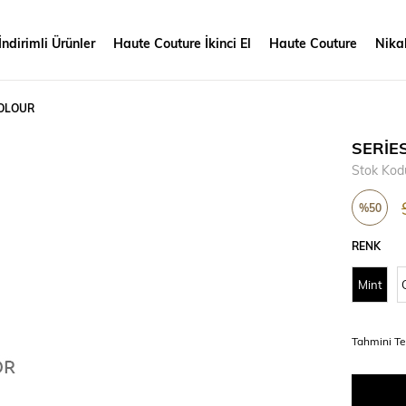
İndirimli Ürünler
Haute Couture İkinci El
Haute Couture
Nikah
 COLOUR
SERİES
Stok Kod
%
50
İndirim
RENK
Mint
Tahmini Te