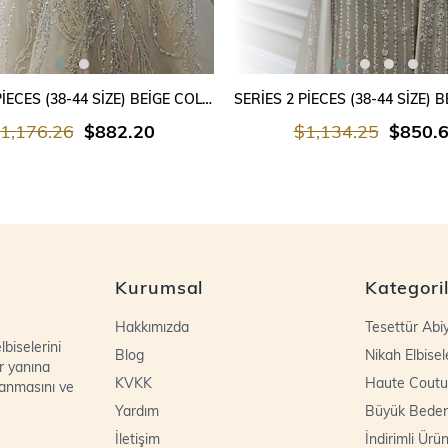
SEPETE EKLE
SEPETE EKLE
SERİES 2 PİECES (38-44 SİZE) BEİGE COLOUR
1,176.26
$882.20
$1,134.25
$850.
Kurumsal
Kategori
Hakkımızda
Tesettür Abi
biselerini
Blog
Nikah Elbisel
r yanına
KVKK
Haute Coutu
lanmasını ve
Yardım
Büyük Bede
İletişim
İndirimli Ürün