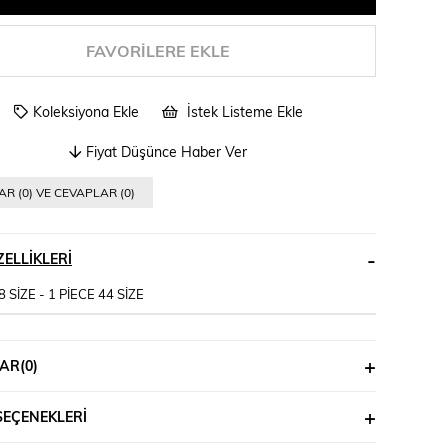
FAVORILERE EKLE
Koleksiyona Ekle
İstek Listeme Ekle
Fiyat Düşünce Haber Ver
R (0) VE CEVAPLAR (0)
ELLIKLERI
8 SİZE - 1 PİECE 44 SİZE
AR
(0)
SEÇENEKLERI