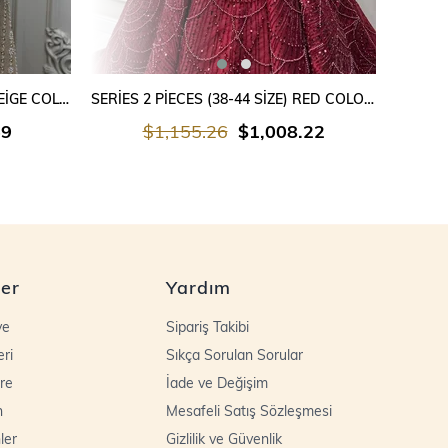
SEPETE EKLE
SERİES 2 PİECES (38-44 SİZE) BEİGE COLOUR
SERİES 2 PİECES (38-44 SİZE) RED COLOUR
69
$1,155.26
$1,008.22
ler
Yardım
ye
Sipariş Takibi
eri
Sıkça Sorulan Sorular
re
İade ve Değişim
n
Mesafeli Satış Sözleşmesi
ler
Gizlilik ve Güvenlik