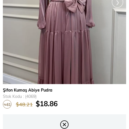
›
Şifon Kumaş Abiye Pudra
Stok Kodu
(4069)
$18.86
$48.21
61
%
İndirim