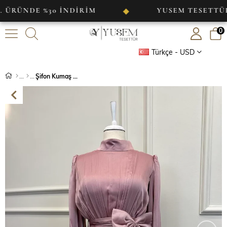
E %30 İNDİRİM
YUSEM TESETTÜR
◆
0
Türkçe - USD
Şifon Kumaş Abiye Pudra