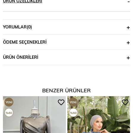
ÜRÜN ÖZELLIKLERI
YORUMLAR
(0)
ÖDEME SEÇENEKLERI
ÜRÜN ÖNERILERI
BENZER ÜRÜNLER
YENI
YENI
ÜRÜN
ÜRÜN
%60
%60