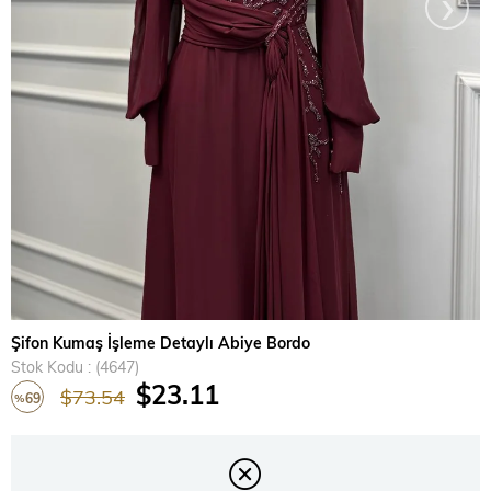
›
Şifon Kumaş İşleme Detaylı Abiye Bordo
Stok Kodu
(4647)
$23.11
$73.54
69
%
İndirim