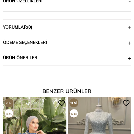
ÜRÜN ÖZELLIKLERI
YORUMLAR
(0)
ÖDEME SEÇENEKLERI
ÜRÜN ÖNERILERI
BENZER ÜRÜNLER
YENI
YENI
ÜRÜN
ÜRÜN
%60
%18