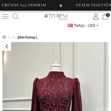
NDE %30 İNDİRİM
YUSEM TESETTÜR
◆
0
Türkçe - USD
Şifon Kumaş İşleme Detaylı Abiye Bordo