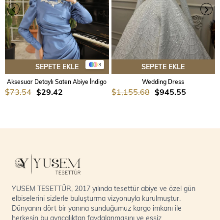
3
SEPETE EKLE
SEPETE EKLE
Aksesuar Detaylı Saten Abiye İndigo
Wedding Dress
$73.54
$29.42
$1,155.68
$945.55
YUSEM TESETTÜR, 2017 yılında tesettür abiye ve özel gün
elbiselerini sizlerle buluşturma vizyonuyla kurulmuştur.
Dünyanın dört bir yanına sunduğumuz kargo imkanı ile
herkesin bu ayrıcalıktan faydalanmasını ve eşsiz