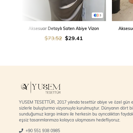
3
SEPETE EKLE
Aksesuar Detaylı Saten Abiye Vizon
Aksesua
$73.52
$29.41
YUSEM TESETTÜR, 2017 yılında tesettür abiye ve özel gün el
sizlerle buluşturma vizyonuyla kurulmuştur. Dünyanın dört bi
sunduğumuz kargo imkanı ile herkesin bu ayrıcalıktan fayda
eşsiz tasarımlarımıza kolayca ulaşmasını hedefliyoruz.
+90 551 938 0985