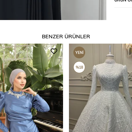
BENZER ÜRÜNLER
YENI
ÜRÜN
%18