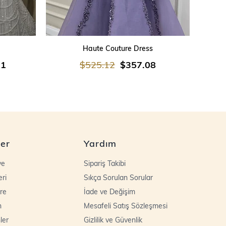
SEPETE EKLE
Haute Couture Dress
21
$525.12
$357.08
ler
Yardım
ye
Sipariş Takibi
eri
Sıkça Sorulan Sorular
re
İade ve Değişim
n
Mesafeli Satış Sözleşmesi
ler
Gizlilik ve Güvenlik