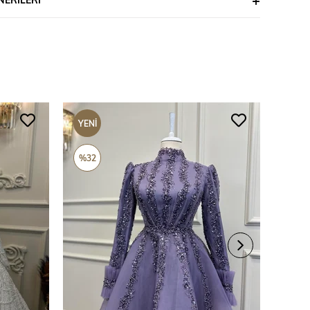
YENI
YENI
ÜRÜN
ÜRÜ
%32
%69