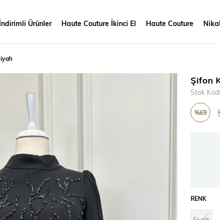
İndirimli Ürünler
Haute Couture İkinci El
Haute Couture
Nikah
Siyah
Şifon 
Stok Kod
%
69
İndirim
RENK
Siyah