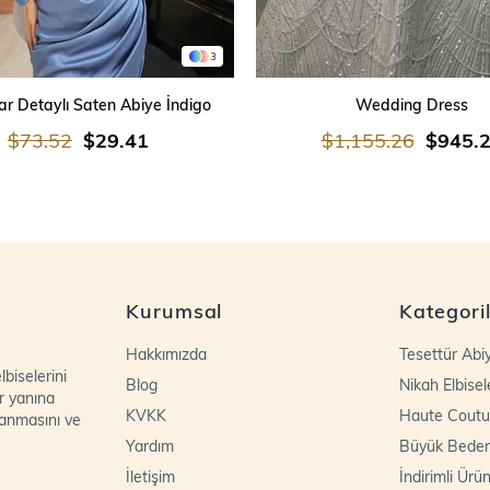
3
SEPETE EKLE
SEPETE EKLE
r Detaylı Saten Abiye İndigo
Wedding Dress
$73.52
$29.41
$1,155.26
$945.
Kurumsal
Kategori
Hakkımızda
Tesettür Abi
biselerini
Blog
Nikah Elbisel
r yanına
KVKK
Haute Coutu
lanmasını ve
Yardım
Büyük Bede
İletişim
İndirimli Ürün