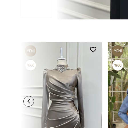
YENI
YENI
ÜRÜN
ÜRÜN
%60
%60