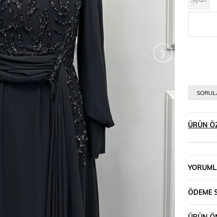
›
SORULA
ÜRÜN ÖZ
YORUML
ÖDEME 
ÜRÜN ÖN