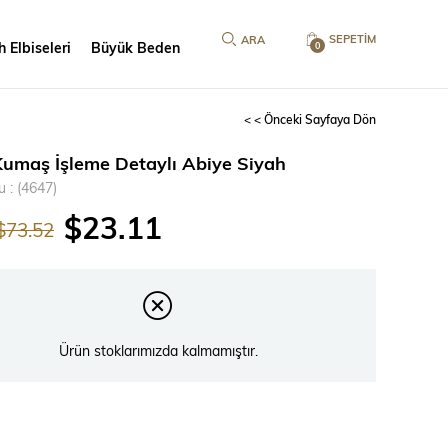
SEPETIM
 Elbiseleri
Büyük Beden
0
< < Önceki Sayfaya Dön
Kumaş İşleme Detaylı Abiye Siyah
u
(4647)
$23.11
$73.52
Ürün stoklarımızda kalmamıştır.