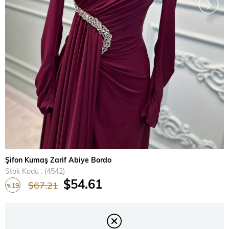
›
Şifon Kumaş Zarif Abiye Bordo
Stok Kodu
(4542)
$54.61
$67.21
19
%
İndirim