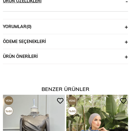
ÜRÜN ÖZELLIKLERI
YORUMLAR
(0)
ÖDEME SEÇENEKLERI
ÜRÜN ÖNERILERI
BENZER ÜRÜNLER
YENI
YENI
ÜRÜN
ÜRÜN
%60
%60