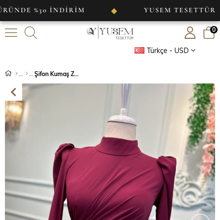
%30 İNDİRİM
YUSEM TESETTÜR
◆
◆
0
Türkçe - USD
Şifon Kumaş Zarif Abiye Bordo