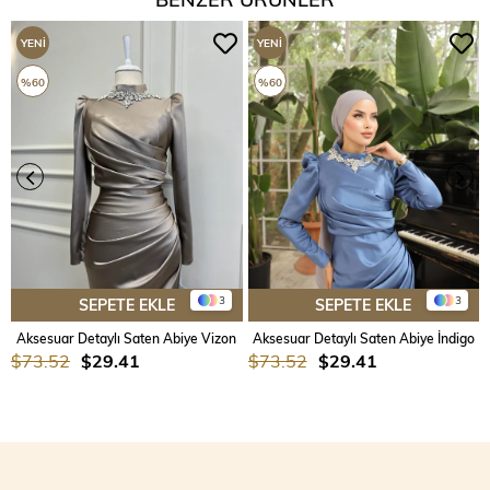
YENI
YENI
ÜRÜN
ÜRÜN
%60
%60
3
3
SEPETE EKLE
SEPETE EKLE
Aksesuar Detaylı Saten Abiye Vizon
Aksesuar Detaylı Saten Abiye İndigo
$73.52
$29.41
$73.52
$29.41