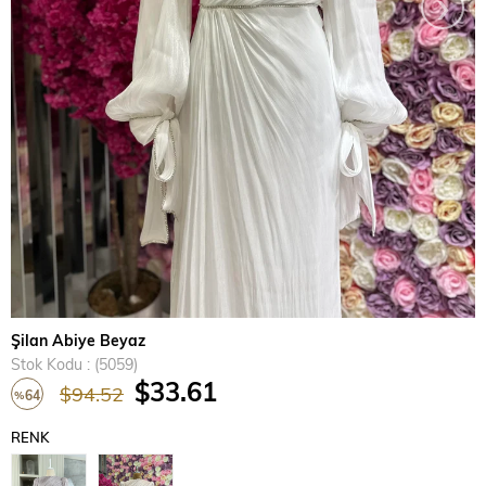
›
Şilan Abiye Beyaz
Stok Kodu
(5059)
$33.61
$94.52
64
%
İndirim
RENK