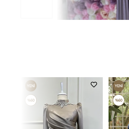
YENI
YENI
ÜRÜN
ÜRÜN
%60
%60