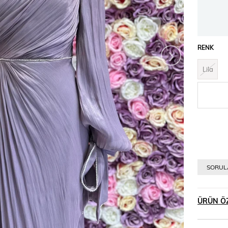
›
RENK
Lila
SORULA
ÜRÜN ÖZ