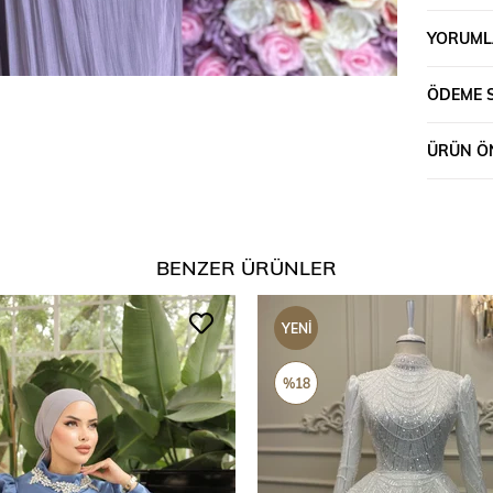
YORUML
ÖDEME 
ÜRÜN ÖN
BENZER ÜRÜNLER
YENI
ÜRÜN
%18