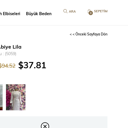
SEPETIM
 Elbiseleri
Büyük Beden
0
< < Önceki Sayfaya Dön
biye Lila
u
(5059)
$37.81
$94.52