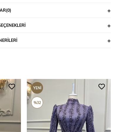
AR
(0)
SEÇENEKLERI
ERILERI
YENI
YENI
ÜRÜN
ÜRÜ
%32
%69