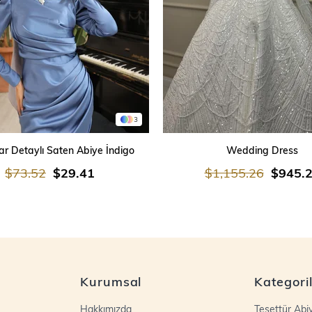
3
SEPETE EKLE
SEPETE EKLE
r Detaylı Saten Abiye İndigo
Wedding Dress
$73.52
$29.41
$1,155.26
$945.
Kurumsal
Kategori
Hakkımızda
Tesettür Abi