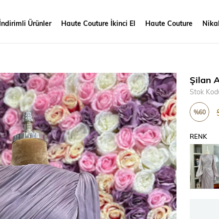
İndirimli Ürünler
Haute Couture İkinci El
Haute Couture
Nikah
Şilan A
Stok Kod
%
60
İndirim
RENK