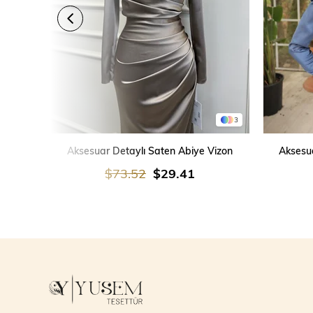
3
SEPETE EKLE
Aksesuar Detaylı Saten Abiye Vizon
Aksesua
$73.52
$29.41