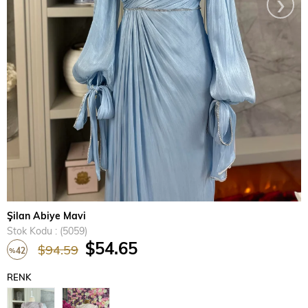
›
Şilan Abiye Mavi
Stok Kodu
(5059)
$54.65
$94.59
42
%
İndirim
RENK