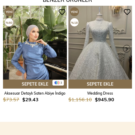
YENI
YENI
ÜRÜN
ÜRÜN
%60
%18
3
SEPETE EKLE
SEPETE EKLE
Aksesuar Detaylı Saten Abiye İndigo
Wedding Dress
$73.57
$29.43
$1,156.10
$945.90