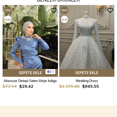
YENI
YENI
ÜRÜN
ÜRÜN
%60
%18
3
SEPETE EKLE
SEPETE EKLE
Aksesuar Detaylı Saten Abiye İndigo
Wedding Dress
$73.54
$29.42
$1,155.68
$945.55