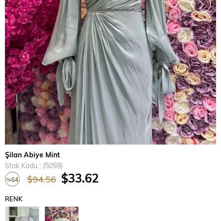
›
Şilan Abiye Mint
Stok Kodu
(5059)
$33.62
$94.56
64
%
İndirim
RENK