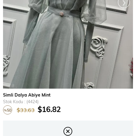
›
Simli Dalya Abiye Mint
Stok Kodu
(4424)
$16.82
$33.63
50
%
İndirim