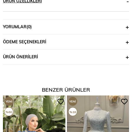
ÜRÜN ÖZELLIKLERI
YORUMLAR
(0)
ÖDEME SEÇENEKLERI
ÜRÜN ÖNERILERI
BENZER ÜRÜNLER
YENI
YENI
ÜRÜN
ÜRÜN
%60
%18