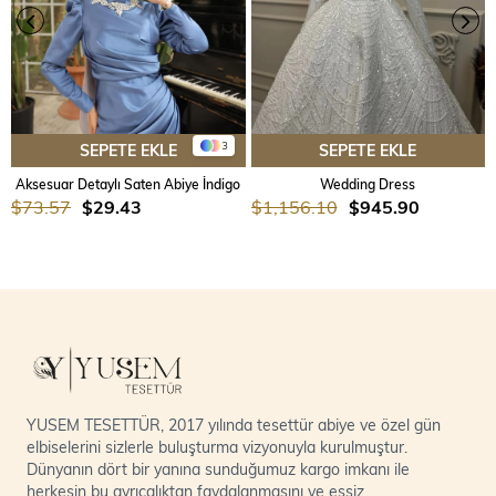
3
SEPETE EKLE
SEPETE EKLE
Aksesuar Detaylı Saten Abiye İndigo
Wedding Dress
$73.57
$29.43
$1,156.10
$945.90
YUSEM TESETTÜR, 2017 yılında tesettür abiye ve özel gün
elbiselerini sizlerle buluşturma vizyonuyla kurulmuştur.
Dünyanın dört bir yanına sunduğumuz kargo imkanı ile
herkesin bu ayrıcalıktan faydalanmasını ve eşsiz