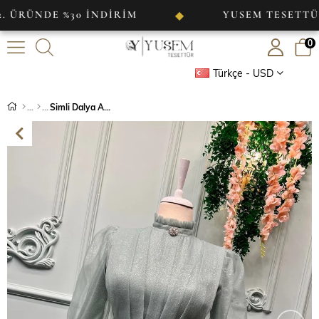
E %30 İNDİRİM
YUSEM TESETTÜR
◆
0
Türkçe - USD
Simli Dalya Abiye Mint