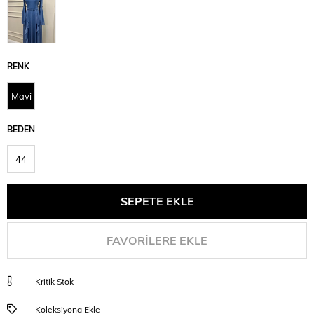
RENK
Mavi
BEDEN
44
FAVORILERE EKLE
Kritik Stok
Koleksiyona Ekle