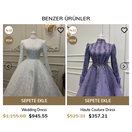
BENZER ÜRÜNLER
%18
%32
YENI
YENI
ÜRÜN
ÜRÜN
SEPETE EKLE
SEPETE EKLE
Wedding Dress
Haute Couture Dress
$1,155.68
$945.55
$525.31
$357.21