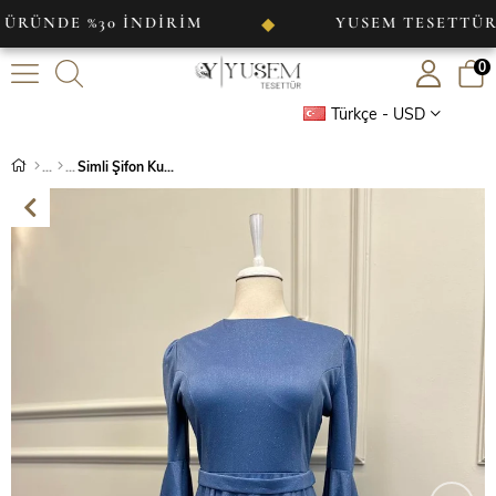
E %30 İNDİRİM
YUSEM TESETTÜR
◆
◆
0
Türkçe - USD
Simli Şifon Kumaş Abiye Mavi