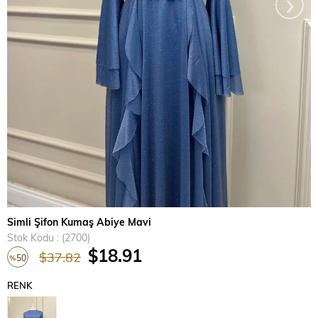
›
Simli Şifon Kumaş Abiye Mavi
Stok Kodu
(2700)
$18.91
$37.82
50
%
İndirim
RENK