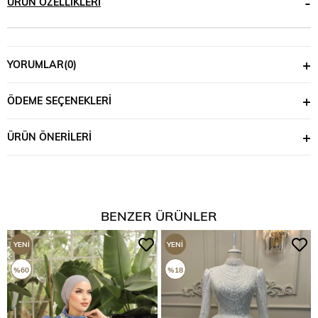
ÜRÜN ÖZELLIKLERI
YORUMLAR
(0)
ÖDEME SEÇENEKLERI
ÜRÜN ÖNERILERI
BENZER ÜRÜNLER
YENI
YENI
ÜRÜN
ÜRÜN
%60
%18