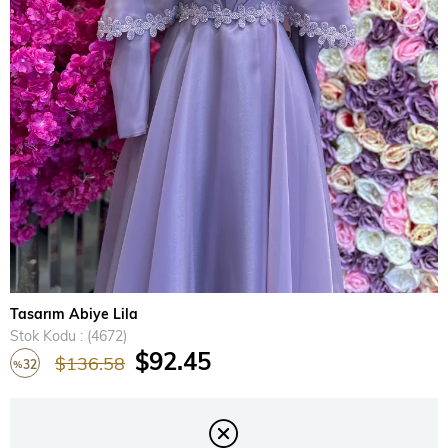
›
Tasarım Abiye Lila
Stok Kodu
(4672)
$92.45
$136.58
32
%
İndirim