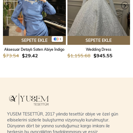
3
SEPETE EKLE
SEPETE EKLE
Aksesuar Detaylı Saten Abiye İndigo
Wedding Dress
$73.54
$29.42
$1,155.68
$945.55
YUSEM TESETTÜR, 2017 yılında tesettür abiye ve özel gün
elbiselerini sizlerle buluşturma vizyonuyla kurulmuştur.
Dünyanın dört bir yanına sunduğumuz kargo imkanı ile
herkesin bu ayrıcalıktan faydalanmasını ve eşsiz