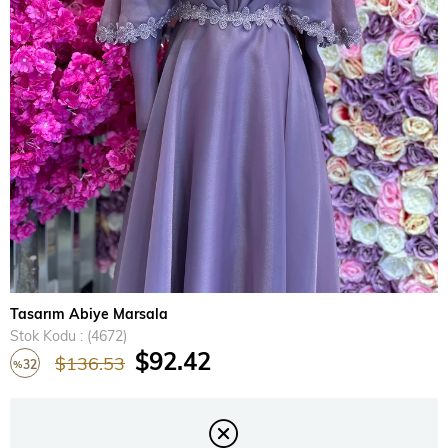
›
Tasarım Abiye Marsala
Stok Kodu
(4672)
$92.42
$136.53
32
%
İndirim