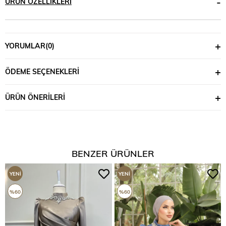
ÜRÜN ÖZELLIKLERI
YORUMLAR
(0)
ÖDEME SEÇENEKLERI
ÜRÜN ÖNERILERI
BENZER ÜRÜNLER
YENI
YENI
ÜRÜN
ÜRÜN
%60
%60