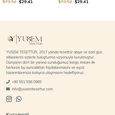
$73.52
$29.41
$73.52
$29.41
YUSEM TESETTÜR, 2017 yılında tesettür abiye ve özel gün
elbiselerini sizlerle buluşturma vizyonuyla kurulmuştur.
Dünyanın dört bir yanına sunduğumuz kargo imkanı ile
herkesin bu ayrıcalıktan faydalanmasını ve eşsiz
tasarımlarımıza kolayca ulaşmasını hedefliyoruz.
+90 551 938 0985
info@yusemtesettur.com
Kurumsal