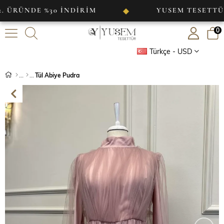
DE %30 İNDİRİM
YUSEM TESETTÜR
◆
0
Türkçe - USD
Tül Abiye Pudra