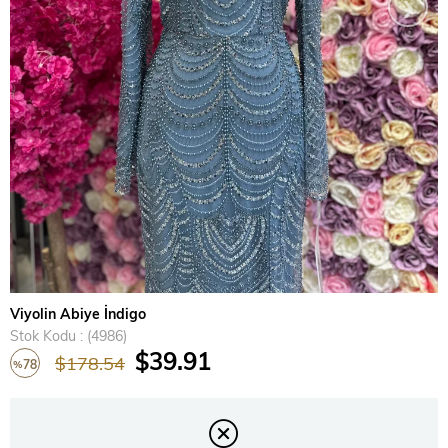
›
Viyolin Abiye İndigo
Stok Kodu
(4986)
$39.91
$178.54
78
%
İndirim