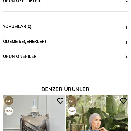
ÜRÜN ÖZELLIKLERI
YORUMLAR
(0)
ÖDEME SEÇENEKLERI
ÜRÜN ÖNERILERI
BENZER ÜRÜNLER
YENI
YENI
ÜRÜN
ÜRÜN
%60
%60