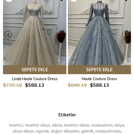
SEPETE EKLE
SEPETE EKLE
Linda Haute Couture Dress
Haute Couture Dress
$735.16
$588.13
$840.19
$588.13
Etiketler
tesettür
,
tesettür abiye
,
elbise
,
tesettür elbise
,
modaselvim
,
abiye
,
abiye elbise
,
nişanlık
,
düğün elbiseleri
,
gelinlik
,
modazehrada
,