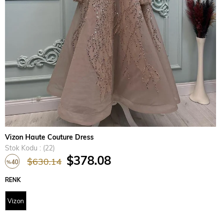
Vizon Haute Couture Dress
Stok Kodu
(22)
$378.08
$630.14
40
%
İndirim
RENK
Vizon