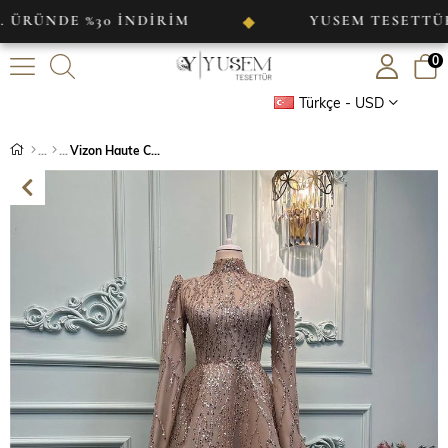
E %30 İNDİRİM
YUSEM TESETTÜR
◆
◆
0
Türkçe - USD
Vizon Haute Couture Dress