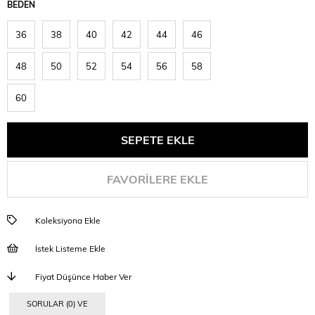
BEDEN
36
38
40
42
44
46
48
50
52
54
56
58
60
FAVORILERE EKLE
Koleksiyona Ekle
İstek Listeme Ekle
Fiyat Düşünce Haber Ver
SORULAR (0) VE