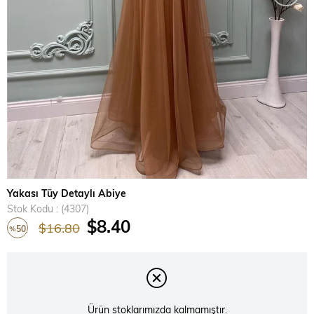
Yakası Tüy Detaylı Abiye
Stok Kodu
(4307)
$8.40
$16.80
50
%
İndirim
Ürün stoklarımızda kalmamıştır.