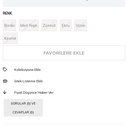
RENK
Bordo
Mint Yeşili
Zümrüt
Ekru
Vizon
Kiremit
FAVORILERE EKLE
Koleksiyona Ekle
İstek Listeme Ekle
Fiyat Düşünce Haber Ver
SORULAR (0) VE
CEVAPLAR (0)