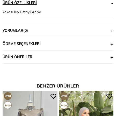
ÜRÜN ÖZELLIKLERI
Yakası Tüy Detaylı Abiye
YORUMLAR
(0)
ÖDEME SEÇENEKLERI
ÜRÜN ÖNERILERI
BENZER ÜRÜNLER
YENI
YENI
ÜRÜN
ÜRÜN
%60
%60