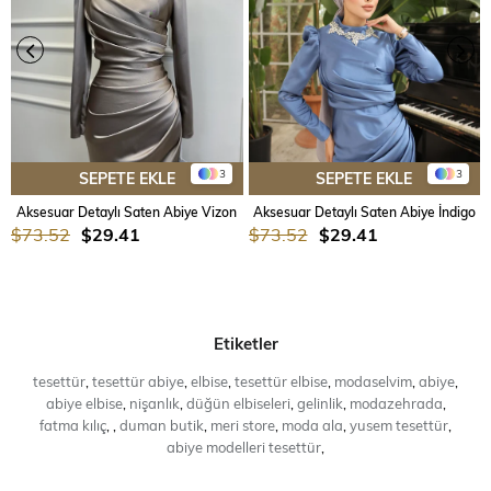
3
3
SEPETE EKLE
SEPETE EKLE
Aksesuar Detaylı Saten Abiye Vizon
Aksesuar Detaylı Saten Abiye İndigo
$73.52
$29.41
$73.52
$29.41
Etiketler
tesettür
,
tesettür abiye
,
elbise
,
tesettür elbise
,
modaselvim
,
abiye
,
abiye elbise
,
nişanlık
,
düğün elbiseleri
,
gelinlik
,
modazehrada
,
fatma kılıç
,
,
duman butik
,
meri store
,
moda ala
,
yusem tesettür
,
abiye modelleri tesettür
,