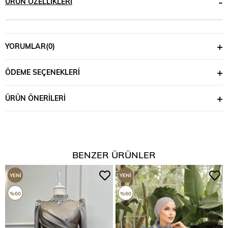
ÜRÜN ÖZELLIKLERI
YORUMLAR
(0)
ÖDEME SEÇENEKLERI
ÜRÜN ÖNERILERI
BENZER ÜRÜNLER
YENI
YENI
ÜRÜN
ÜRÜN
%60
%60