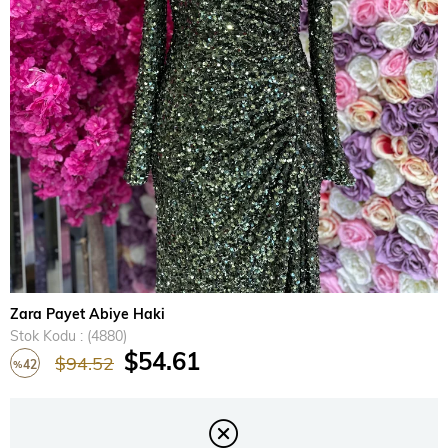
›
Zara Payet Abiye Haki
Stok Kodu
(4880)
$54.61
$94.52
42
%
İndirim