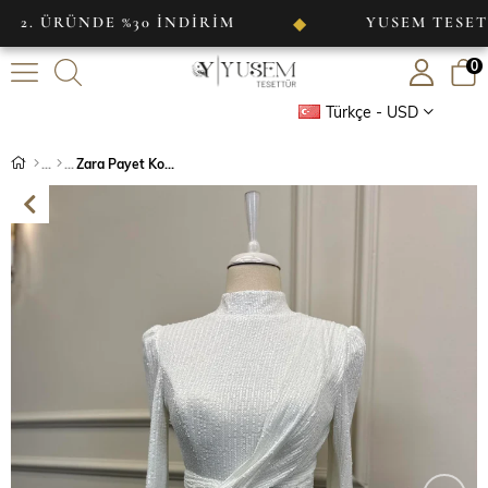
RÜNDE %30 İNDİRİM
YUSEM TESETTÜR
◆
0
Türkçe - USD
Zara Payet Kol Ucu Tüy Detaylı Abiye Beyaz