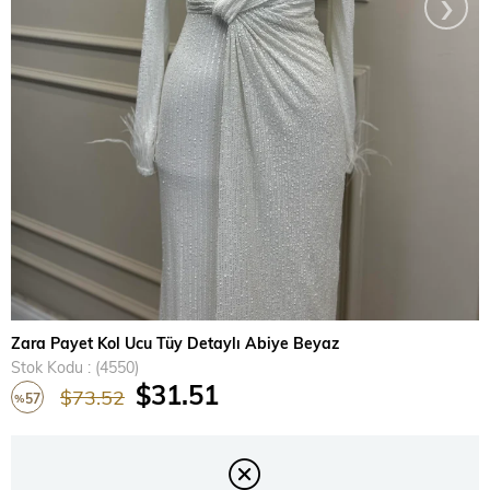
›
Zara Payet Kol Ucu Tüy Detaylı Abiye Beyaz
Stok Kodu
(4550)
$31.51
$73.52
57
%
İndirim