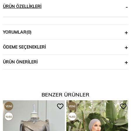
ÜRÜN ÖZELLIKLERI
YORUMLAR
(0)
ÖDEME SEÇENEKLERI
ÜRÜN ÖNERILERI
BENZER ÜRÜNLER
YENI
YENI
ÜRÜN
ÜRÜN
%60
%60