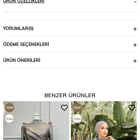
ÜRÜN ÖZELLIKLERI
YORUMLAR
(0)
ÖDEME SEÇENEKLERI
ÜRÜN ÖNERILERI
BENZER ÜRÜNLER
YENI
YENI
ÜRÜN
ÜRÜN
%60
%60