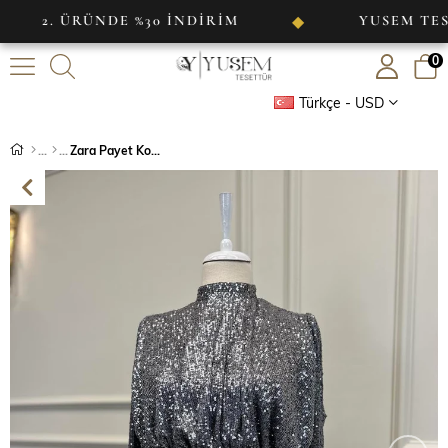
 ÜRÜNDE %30 İNDİRİM
YUSEM TESETTÜR
◆
0
Türkçe - USD
Zara Payet Kol Ucu Tüy Detaylı Abiye Gri