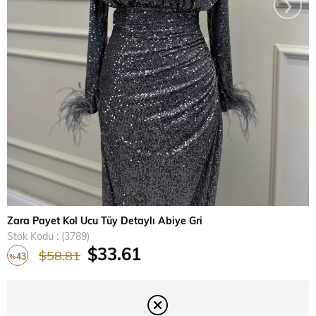
›
Zara Payet Kol Ucu Tüy Detaylı Abiye Gri
Stok Kodu
(3789)
$33.61
$58.81
43
%
İndirim