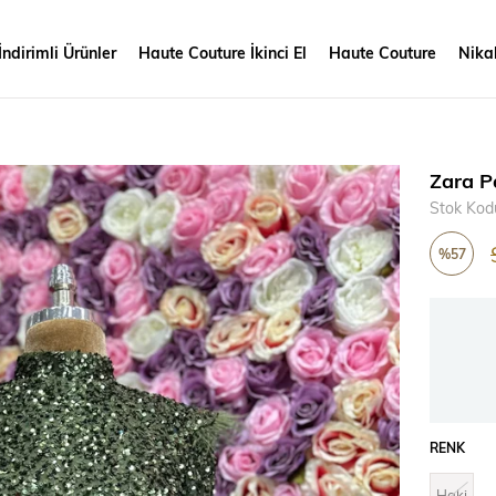
İndirimli Ürünler
Haute Couture İkinci El
Haute Couture
Nikah
Zara P
Stok Kod
%
57
İndirim
RENK
Haki