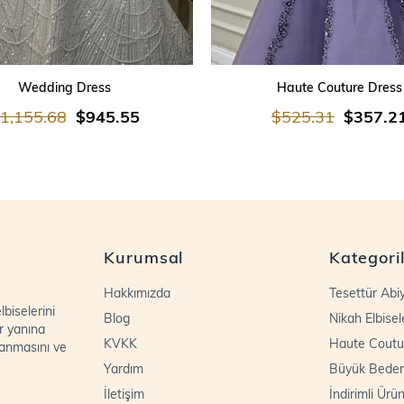
SEPETE EKLE
SEPETE EKLE
Wedding Dress
Haute Couture Dress
1,155.68
$945.55
$525.31
$357.2
Kurumsal
Kategori
Hakkımızda
Tesettür Abi
biselerini
Blog
Nikah Elbisel
r yanına
KVKK
Haute Coutu
lanmasını ve
Yardım
Büyük Bede
İletişim
İndirimli Ürün