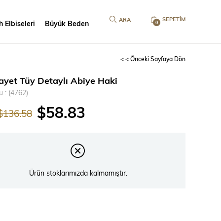
SEPETIM
 Elbiseleri
Büyük Beden
0
< < Önceki Sayfaya Dön
ayet Tüy Detaylı Abiye Haki
u
(4762)
$58.83
$136.58
Ürün stoklarımızda kalmamıştır.