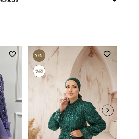
YENI
YENI
ÜRÜN
ÜRÜ
%69
%69