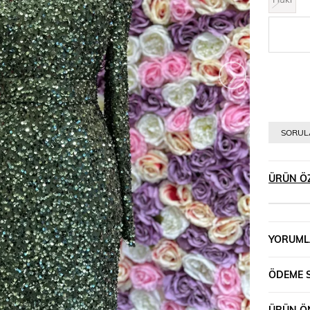
›
SORULA
ÜRÜN ÖZ
YORUML
ÖDEME 
ÜRÜN ÖN