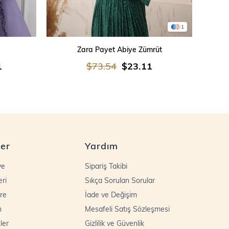
1
SEPETE EKLE
Zara Payet Abiye Zümrüt
İşleme
1
$73.54
$23.11
ler
Yardım
ye
Sipariş Takibi
eri
Sıkça Sorulan Sorular
re
İade ve Değişim
n
Mesafeli Satış Sözleşmesi
ler
Gizlilik ve Güvenlik