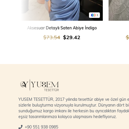
3
SEPETE EKLE
Aksesuar Detaylı Saten Abiye İndigo
$73.54
$29.42
$
YUSEM TESETTÜR, 2017 yılında tesettür abiye ve özel gün el
sizlerle buluşturma vizyonuyla kurulmuştur. Dünyanın dört bi
sunduğumuz kargo imkanı ile herkesin bu ayrıcalıktan fayda
eşsiz tasarımlarımıza kolayca ulaşmasını hedefliyoruz.
+90 551 938 0985