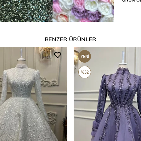
BENZER ÜRÜNLER
YENI
ÜRÜN
%32