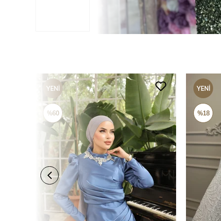
YENI
YENI
ÜRÜN
ÜRÜN
%60
%18