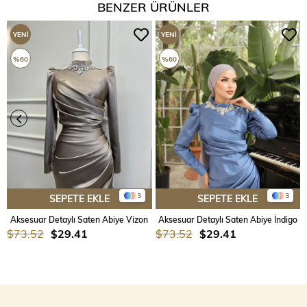
BENZER ÜRÜNLER
YENI
YENI
ÜRÜN
ÜRÜN
%60
%60
3
3
SEPETE EKLE
SEPETE EKLE
Aksesuar Detaylı Saten Abiye Vizon
Aksesuar Detaylı Saten Abiye İndigo
$73.52
$29.41
$73.52
$29.41