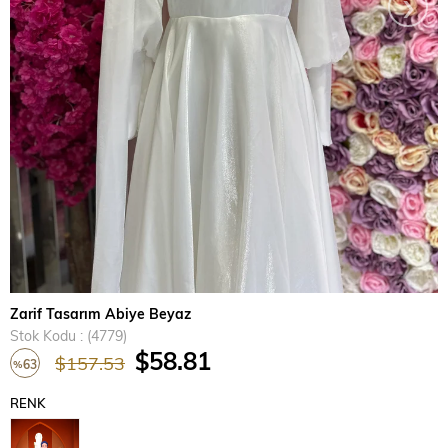
›
Zarif Tasarım Abiye Beyaz
Stok Kodu
(4779)
$58.81
$157.53
63
%
İndirim
RENK