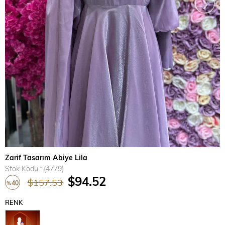
›
Zarif Tasarım Abiye Lila
Stok Kodu
(4779)
$94.52
$157.53
40
%
İndirim
RENK