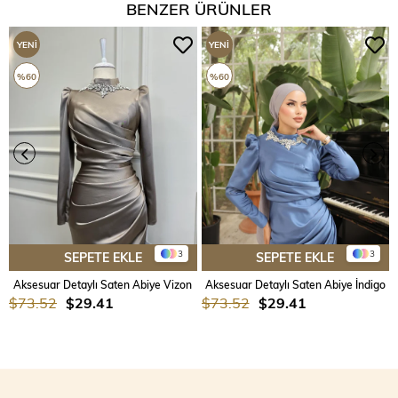
BENZER ÜRÜNLER
YENI
YENI
ÜRÜN
ÜRÜN
%60
%60
3
3
SEPETE EKLE
SEPETE EKLE
Aksesuar Detaylı Saten Abiye Vizon
Aksesuar Detaylı Saten Abiye İndigo
$73.52
$29.41
$73.52
$29.41