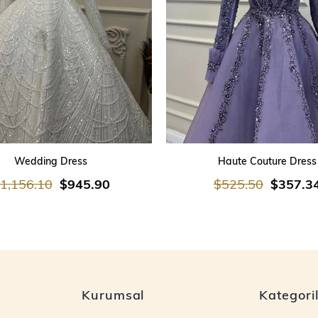
SEPETE EKLE
SEPETE EKLE
Wedding Dress
Haute Couture Dress
1,156.10
$945.90
$525.50
$357.3
Kurumsal
Kategori