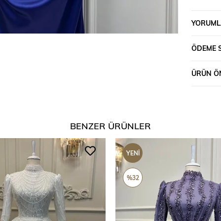
YORUML
ÖDEME 
ÜRÜN ÖN
BENZER ÜRÜNLER
YENI
ÜRÜN
%32