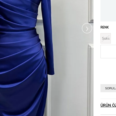
›
RENK
Saks
SORULA
ÜRÜN ÖZ