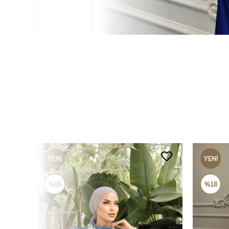
YENI
YENI
ÜRÜN
ÜRÜN
%60
%18