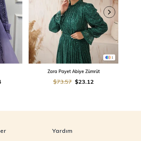
1
SEPETE EKLE
Zara Payet Abiye Zümrüt
İşleme
4
$73.57
$23.12
ler
Yardım