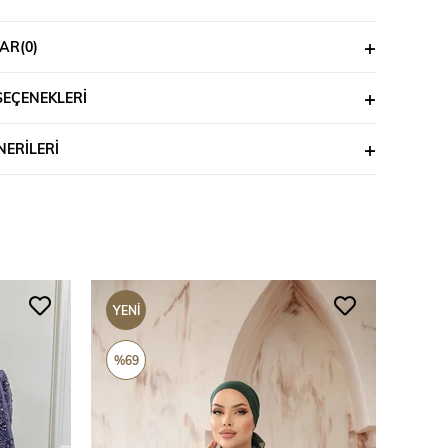
AR
(0)
SEÇENEKLERI
ERILERI
YENI
YENI
ÜRÜN
ÜRÜ
%69
%69