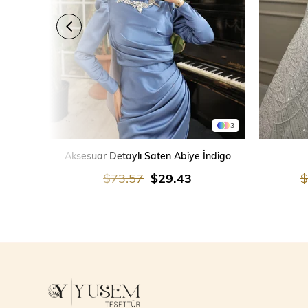
3
SEPETE EKLE
Aksesuar Detaylı Saten Abiye İndigo
$73.57
$29.43
$