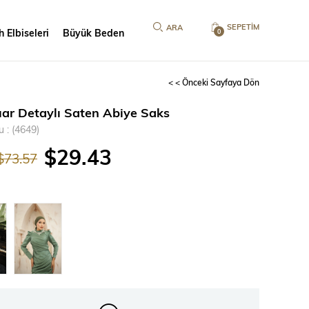
SEPETIM
 Elbiseleri
Büyük Beden
0
< < Önceki Sayfaya Dön
ar Detaylı Saten Abiye Saks
u
(4649)
$29.43
$73.57