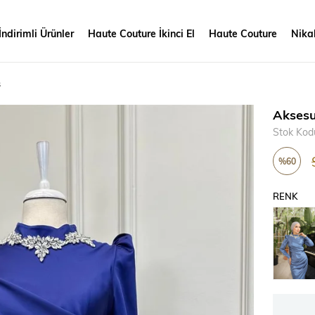
İndirimli Ürünler
Haute Couture İkinci El
Haute Couture
Nikah
s
Aksesu
Stok Kod
%
60
İndirim
RENK