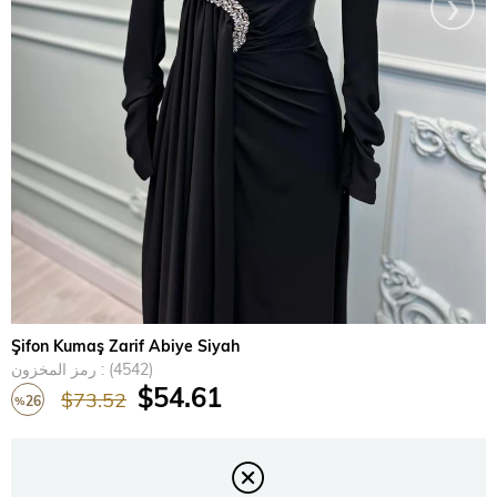
›
Şifon Kumaş Zarif Abiye Siyah
(4542)
رمز المخزون
$54.61
$73.52
26
%
تخفيض