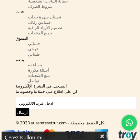
حماية البيانات الشخصية
شروط الصرف
فئات
فستان سهرة حجاب
فساتين زفافi
تصميم الأزياء الراقية
جميع المنتجات
التسوق
حسابي
عربتي
طلباتي
يدعم
مساعدة
أسئلة مكررة
تتبع الشحنات
تواصل
التسجيل في النشرة الإلكترونية
كن على اطلاع على حملاتنا وخصوماتنا.
ارسال
© 2023 yusemtesettur.com - كل الحقوق محفوظة.
Çerez Kullanımı