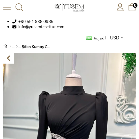
0
+90 551 938 0985
info@yusemtesettur.com
العربية - USD
Şifon Kumaş Zarif Abiye Siyah