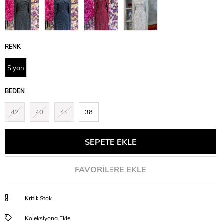
RENK
Siyah
BEDEN
42
40
44
38
FAVORILERE EKLE
Kritik Stok
Koleksiyona Ekle