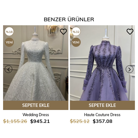
BENZER ÜRÜNLER
%18
%32
YENI
YENI
ÜRÜN
ÜRÜN
SEPETE EKLE
SEPETE EKLE
Wedding Dress
Haute Couture Dress
$1,155.26
$945.21
$525.12
$357.08