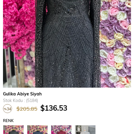
›
Gulika Abiye Siyah
Stok Kodu
(5184)
$136.53
$205.85
34
%
İndirim
RENK