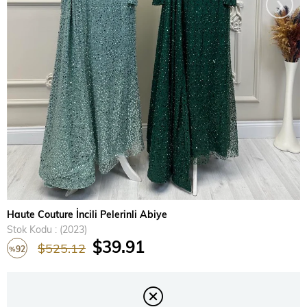
›
Haute Couture İncili Pelerinli Abiye
Stok Kodu
(2023)
$39.91
$525.12
92
%
İndirim