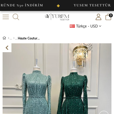
%30 İNDİRİM
YUSEM TESETTÜR
◆
◆
0
Türkçe - USD
Haute Couture İncili Pelerinli Abiye