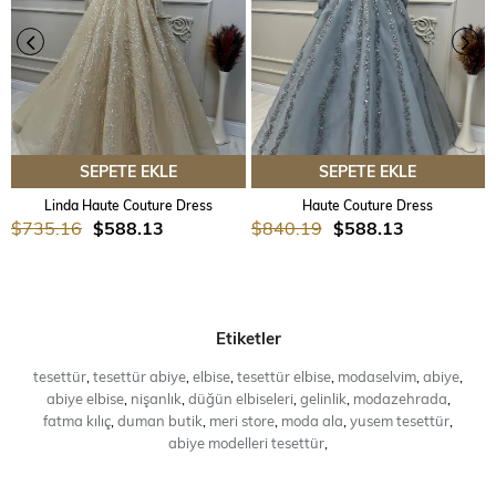
SEPETE EKLE
SEPETE EKLE
Linda Haute Couture Dress
Haute Couture Dress
$735.16
$588.13
$840.19
$588.13
Etiketler
tesettür
,
tesettür abiye
,
elbise
,
tesettür elbise
,
modaselvim
,
abiye
,
abiye elbise
,
nişanlık
,
düğün elbiseleri
,
gelinlik
,
modazehrada
,
fatma kılıç
,
duman butik
,
meri store
,
moda ala
,
yusem tesettür
,
abiye modelleri tesettür
,